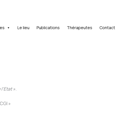
es
Le lieu
Publications
Thérapeutes
Contact
l’Etat »
.
 CGI »