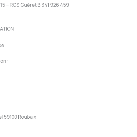
5 – RCS Guéret B 341 926 459
ATION
se
on :
el 59100 Roubaix